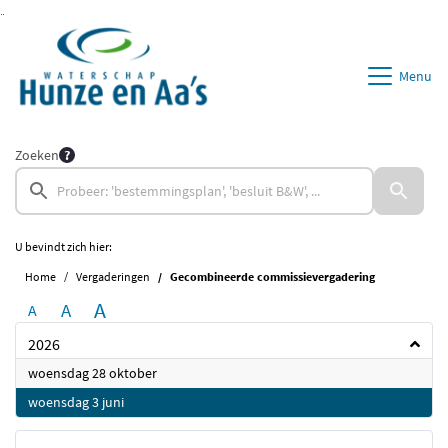
Ga naar de inhoud van deze pagina
Ga naar het zoeken
Ga naar het menu
Menu
Zoeken
U bevindt zich hier:
Home
Vergaderingen
Gecombineerde commissievergadering
A
A
A
2026
2026
woensdag 28 oktober
2026
woensdag 3 juni