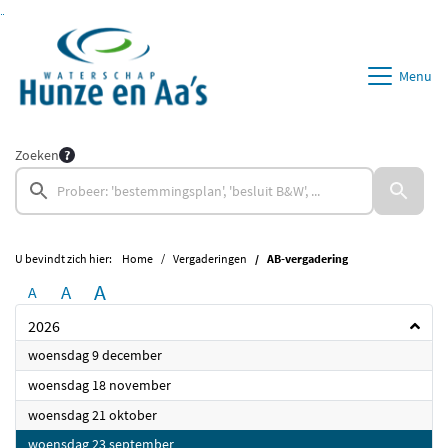
Ga naar de inhoud van deze pagina
Ga naar het zoeken
Ga naar het menu
Menu
Zoeken
U bevindt zich hier:
Home
Vergaderingen
AB-vergadering
A
A
A
2026
2026
woensdag 9 december
2026
woensdag 18 november
2026
woensdag 21 oktober
2026
woensdag 23 september